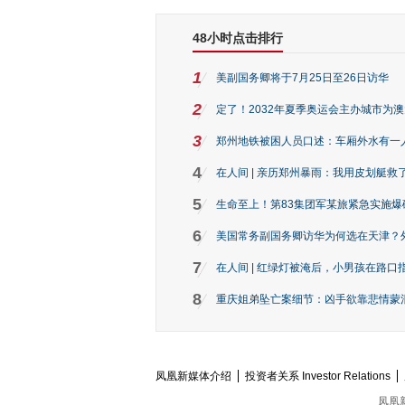
48小时点击排行
1
美副国务卿将于7月25日至26日访华
2
定了！2032年夏季奥运会主办城市为
3
郑州地铁被困人员口述：车厢外水有一
4
在人间 | 亲历郑州暴雨：我用皮划艇救
5
生命至上！第83集团军某旅紧急实施爆
6
美国常务副国务卿访华为何选在天津？
7
在人间 | 红绿灯被淹后，小男孩在路口指
8
重庆姐弟坠亡案细节：凶手欲靠悲情蒙混 
凤凰新媒体介绍
投资者关系 Investor Relations
凤凰