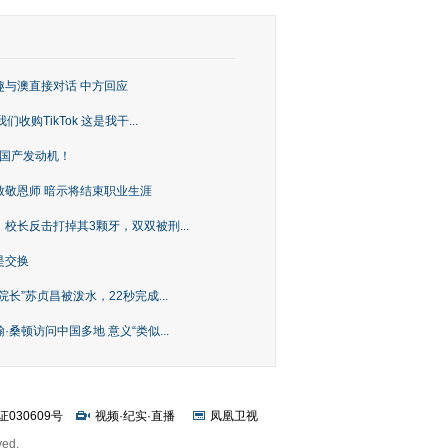
趣与澳直接对话 中方回应
购TikTok 这是我干...
上国产发动机！
致敬恩师 暗示将结束职业生涯
校长反击打掉其3颗牙，双双被刑...
是交换
长”苏贞昌被泼水，22秒完成...
桑顿访问中国多地 意义“类似...
证030609号
视频
·
纪实
·
直播
凤凰卫视
ved.