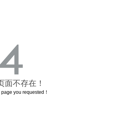
页面不存在！
he page you requested！
曲奇届的“爱马仕”把你的爱封在罐子里送给TA