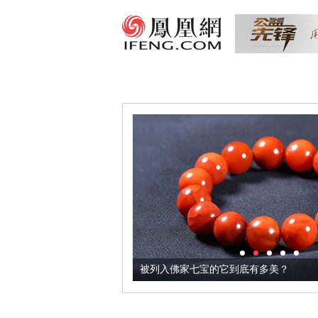
把它加到了牛轧糖里
被列入佛家七宝的它到底有多美？