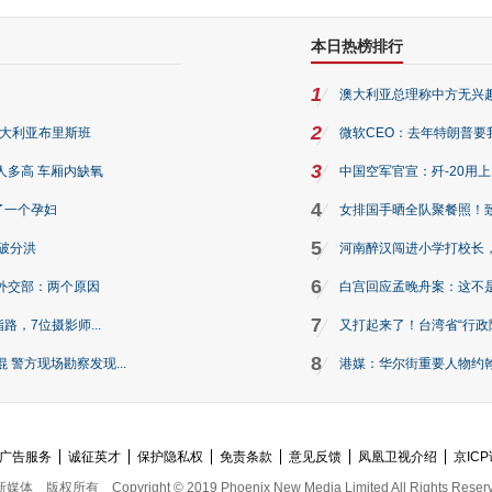
本日热榜排行
1
澳大利亚总理称中方无兴
2
澳大利亚布里斯班
微软CEO：去年特朗普要我们收
3
人多高 车厢内缺氧
中国空军官宣：歼-20用
4
了一个孕妇
女排国手晒全队聚餐照！
5
破分洪
河南醉汉闯进小学打校长，
6
外交部：两个原因
白宫回应孟晚舟案：这不
7
路，7位摄影师...
又打起来了！台湾省“行政院
8
警方现场勘察发现...
港媒：华尔街重要人物约翰·
广告服务
诚征英才
保护隐私权
免责条款
意见反馈
凤凰卫视介绍
京ICP
新媒体
版权所有
Copyright © 2019 Phoenix New Media Limited All Rights Reser