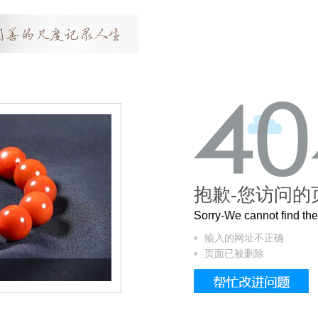
抱歉-您访问的
Sorry-We cannot find t
输入的网址不正确
页面已被删除
这个3.2米的长卷，还原了600岁的紫禁城