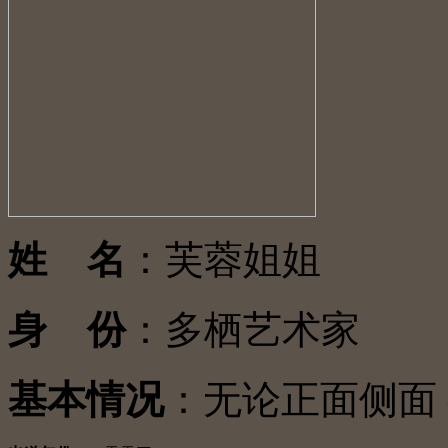
姓 名
：芙蓉姐姐
身 份
：多栖艺术家
基本情况
：无论正面侧面 