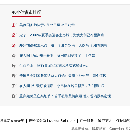
48小时点击排行
1
美副国务卿将于7月25日至26日访华
2
定了！2032年夏季奥运会主办城市为澳大利亚布里斯班
3
郑州地铁被困人员口述：车厢外水有一人多高 车厢内缺氧
4
在人间 | 亲历郑州暴雨：我用皮划艇救了一个孕妇
5
生命至上！第83集团军某旅紧急实施爆破分洪
6
美国常务副国务卿访华为何选在天津？外交部：两个原因
7
在人间 | 红绿灯被淹后，小男孩在路口指路，7位摄影师...
8
重庆姐弟坠亡案细节：凶手欲靠悲情蒙混 警方现场勘察发现...
凤凰新媒体介绍
投资者关系 Investor Relations
广告服务
诚征英才
保护隐
凤凰新媒体
版权所有
Copyright © 