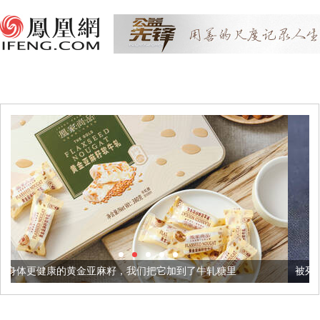
麻籽，我们把它加到了牛轧糖里
被列入佛家七宝的它到底有