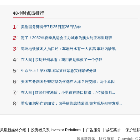
48小时点击排行
1
美副国务卿将于7月25日至26日访华
2
定了！2032年夏季奥运会主办城市为澳大利亚布里斯班
3
郑州地铁被困人员口述：车厢外水有一人多高 车厢内缺氧
4
在人间 | 亲历郑州暴雨：我用皮划艇救了一个孕妇
5
生命至上！第83集团军某旅紧急实施爆破分洪
6
美国常务副国务卿访华为何选在天津？外交部：两个原因
7
在人间 | 红绿灯被淹后，小男孩在路口指路，7位摄影师...
8
重庆姐弟坠亡案细节：凶手欲靠悲情蒙混 警方现场勘察发现...
凤凰新媒体介绍
投资者关系 Investor Relations
广告服务
诚征英才
保护隐
凤凰新媒体
版权所有
Copyright © 