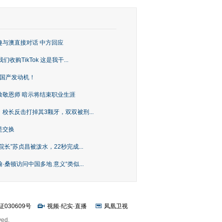
趣与澳直接对话 中方回应
购TikTok 这是我干...
上国产发动机！
致敬恩师 暗示将结束职业生涯
校长反击打掉其3颗牙，双双被刑...
是交换
长”苏贞昌被泼水，22秒完成...
桑顿访问中国多地 意义“类似...
证030609号
视频
·
纪实
·
直播
凤凰卫视
ved.