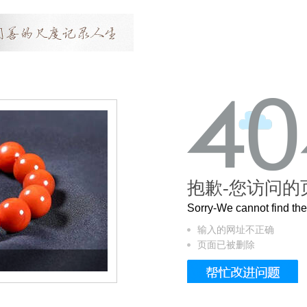
抱歉-您访问的
Sorry-We cannot find t
输入的网址不正确
页面已被删除
这个3.2米的长卷，还原了600岁的紫禁城