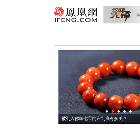
把它加到了牛轧糖里
被列入佛家七宝的它到底有多美？