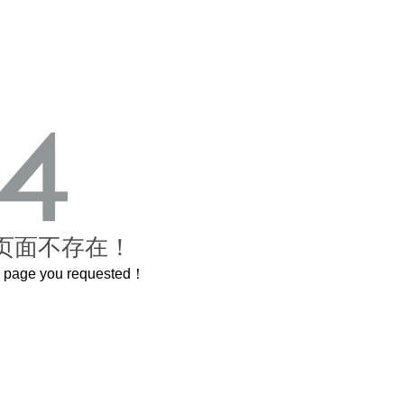
页面不存在！
he page you requested！
曲奇届的“爱马仕”把你的爱封在罐子里送给TA