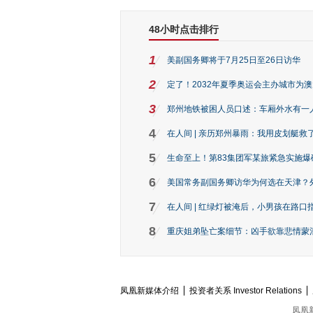
48小时点击排行
1
美副国务卿将于7月25日至26日访华
2
定了！2032年夏季奥运会主办城市为
3
郑州地铁被困人员口述：车厢外水有一
4
在人间 | 亲历郑州暴雨：我用皮划艇救
5
生命至上！第83集团军某旅紧急实施爆
6
美国常务副国务卿访华为何选在天津？
7
在人间 | 红绿灯被淹后，小男孩在路口指
8
重庆姐弟坠亡案细节：凶手欲靠悲情蒙混 
凤凰新媒体介绍
投资者关系 Investor Relations
凤凰