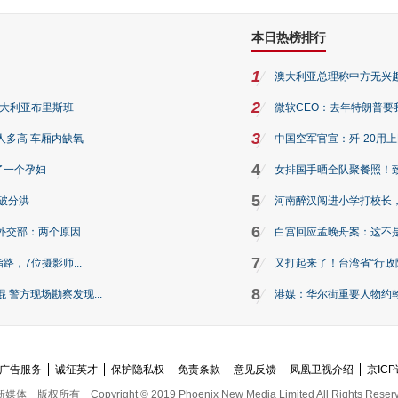
本日热榜排行
1
澳大利亚总理称中方无兴
2
澳大利亚布里斯班
微软CEO：去年特朗普要我们收
3
人多高 车厢内缺氧
中国空军官宣：歼-20用
4
了一个孕妇
女排国手晒全队聚餐照！
5
破分洪
河南醉汉闯进小学打校长，
6
外交部：两个原因
白宫回应孟晚舟案：这不
7
路，7位摄影师...
又打起来了！台湾省“行政院
8
警方现场勘察发现...
港媒：华尔街重要人物约翰·
广告服务
诚征英才
保护隐私权
免责条款
意见反馈
凤凰卫视介绍
京ICP
新媒体
版权所有
Copyright © 2019 Phoenix New Media Limited All Rights Reser