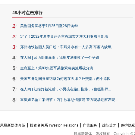
48小时点击排行
1
美副国务卿将于7月25日至26日访华
2
定了！2032年夏季奥运会主办城市为澳大利亚布里斯班
3
郑州地铁被困人员口述：车厢外水有一人多高 车厢内缺氧
4
在人间 | 亲历郑州暴雨：我用皮划艇救了一个孕妇
5
生命至上！第83集团军某旅紧急实施爆破分洪
6
美国常务副国务卿访华为何选在天津？外交部：两个原因
7
在人间 | 红绿灯被淹后，小男孩在路口指路，7位摄影师...
8
重庆姐弟坠亡案细节：凶手欲靠悲情蒙混 警方现场勘察发现...
凤凰新媒体介绍
投资者关系 Investor Relations
广告服务
诚征英才
保护隐
凤凰新媒体
版权所有
Copyright © 