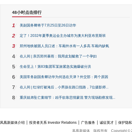
48小时点击排行
1
美副国务卿将于7月25日至26日访华
2
定了！2032年夏季奥运会主办城市为澳大利亚布里斯班
3
郑州地铁被困人员口述：车厢外水有一人多高 车厢内缺氧
4
在人间 | 亲历郑州暴雨：我用皮划艇救了一个孕妇
5
生命至上！第83集团军某旅紧急实施爆破分洪
6
美国常务副国务卿访华为何选在天津？外交部：两个原因
7
在人间 | 红绿灯被淹后，小男孩在路口指路，7位摄影师...
8
重庆姐弟坠亡案细节：凶手欲靠悲情蒙混 警方现场勘察发现...
凤凰新媒体介绍
投资者关系 Investor Relations
广告服务
诚征英才
保护隐
凤凰新媒体
版权所有
Copyright © 