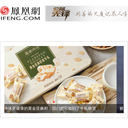
麻籽，我们把它加到了牛轧糖里
被列入佛家七宝的它到底有