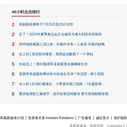
48小时点击排行
1
美副国务卿将于7月25日至26日访华
2
定了！2032年夏季奥运会主办城市为澳大利亚布里斯班
3
郑州地铁被困人员口述：车厢外水有一人多高 车厢内缺氧
4
在人间 | 亲历郑州暴雨：我用皮划艇救了一个孕妇
5
生命至上！第83集团军某旅紧急实施爆破分洪
6
美国常务副国务卿访华为何选在天津？外交部：两个原因
7
在人间 | 红绿灯被淹后，小男孩在路口指路，7位摄影师...
8
重庆姐弟坠亡案细节：凶手欲靠悲情蒙混 警方现场勘察发现...
凤凰新媒体介绍
投资者关系 Investor Relations
广告服务
诚征英才
保护隐
凤凰新媒体
版权所有
Copyright © 