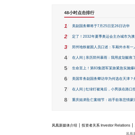
48小时点击排行
1
美副国务卿将于7月25日至26日访华
2
定了！2032年夏季奥运会主办城市为
3
郑州地铁被困人员口述：车厢外水有一
4
在人间 | 亲历郑州暴雨：我用皮划艇救
5
生命至上！第83集团军某旅紧急实施爆
6
美国常务副国务卿访华为何选在天津？
7
在人间 | 红绿灯被淹后，小男孩在路口指
8
重庆姐弟坠亡案细节：凶手欲靠悲情蒙混 
凤凰新媒体介绍
投资者关系 Investor Relations
凤凰