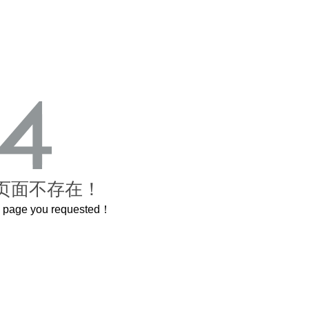
页面不存在！
he page you requested！
曲奇届的“爱马仕”把你的爱封在罐子里送给TA