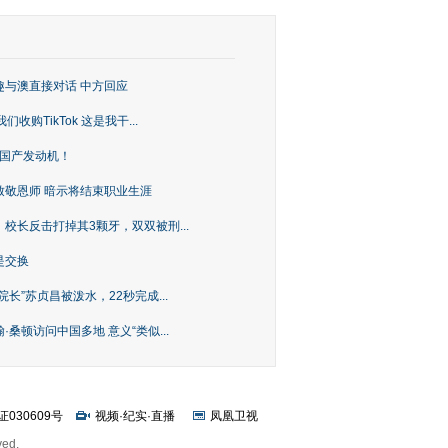
趣与澳直接对话 中方回应
购TikTok 这是我干...
上国产发动机！
致敬恩师 暗示将结束职业生涯
校长反击打掉其3颗牙，双双被刑...
是交换
长”苏贞昌被泼水，22秒完成...
桑顿访问中国多地 意义“类似...
证030609号
视频
·
纪实
·
直播
凤凰卫视
ved.