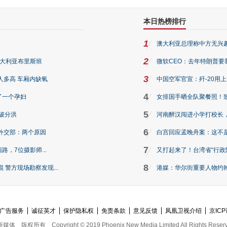
本日热榜排行
1
澳大利亚总理称中方无兴
2
澳大利亚布里斯班
微软CEO：去年特朗普要我们收
3
人多高 车厢内缺氧
中国空军官宣：歼-20用
4
了一个孕妇
女排国手晒全队聚餐照！
5
破分洪
河南醉汉闯进小学打校长，
6
外交部：两个原因
白宫回应孟晚舟案：这不
7
路，7位摄影师...
又打起来了！台湾省“行政院
8
警方现场勘察发现...
港媒：华尔街重要人物约翰·
广告服务
诚征英才
保护隐私权
免责条款
意见反馈
凤凰卫视介绍
京ICP
新媒体
版权所有
Copyright © 2019 Phoenix New Media Limited All Rights Reser