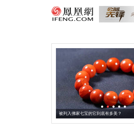
把它加到了牛轧糖里
被列入佛家七宝的它到底有多美？