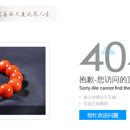
抱歉-您访问的
Sorry-We cannot find t
输入的网址不正确
页面已被删除
这个3.2米的长卷，还原了600岁的紫禁城