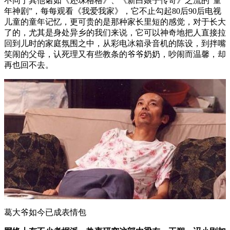
不同于其他诸如《还珠格格》、《新白娘子传奇》之流的“童
年神剧”，每每观看《我爱我家》，它不止勾起80后90后电视
儿童的童年记忆，更可贵的是那种家长里短的感觉，对于长大
了的，尤其是身处异乡的我们来说，它可以神奇地把人直接拉
回到儿时的家庭氛围之中，从彩电冰箱录音机的陈设，到拌嘴
笑闹的父母，认死理又有些教条的爷爷奶奶，吵闹而温馨，却
再也回不去。
葛大爷如今已成表情包