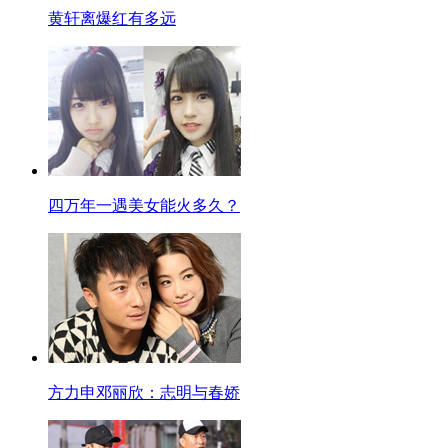
黄轩离爆红有多远
四万年一遇美女能火多久？
方力申邓丽欣：志明与春娇