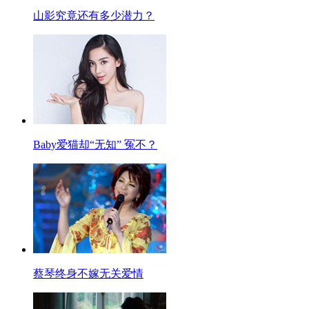
山影究竟还有多少潜力？
Baby爱猫却“无知” 冤不？
蔡琴终身不嫁无关爱情