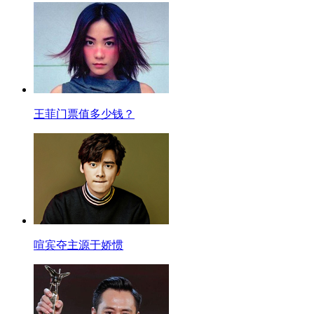
王菲门票值多少钱？
喧宾夺主源于娇惯