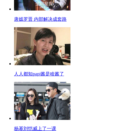
唐嫣罗晋 内部解决成套路
人人都知papi酱是啥酱了
杨幂刘恺威上了一课