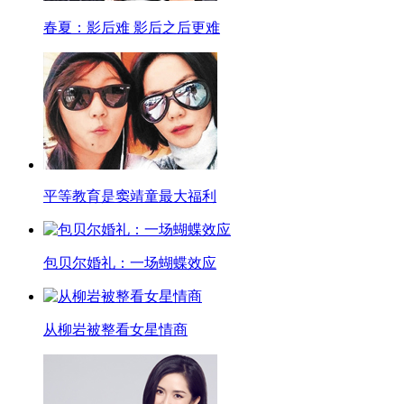
春夏：影后难 影后之后更难
平等教育是窦靖童最大福利
包贝尔婚礼：一场蝴蝶效应
从柳岩被整看女星情商