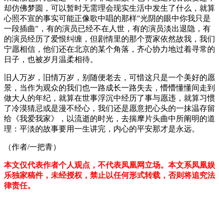
却仿佛梦圆，可以暂时无需理会现实生活中发生了什么，就算
心照不宣的事实可能正像歌中唱的那样"光阴的眼中你我只是
一段插曲"，有的演员已经不在人世，有的演员淡出退隐，有
的演员经历了爱恨纠缠，但剧情里的那个贾家依然故我，我们
宁愿相信，他们还在北京的某个角落，齐心协力地过着寻常的
日子，也被岁月温柔相待。
旧人万岁，旧情万岁，别随便老去，可惜这只是一个美好的愿
景，当作为观众的我们也一路成长一路失去，懵懵懂懂间走到
做大人的年纪，就算在世事浮沉中经历了事与愿违，就算习惯
了冷漠猜忌或是漫不经心，我们还是愿意把心头的一抹温存留
给《我爱我家》，以流逝的时光，去揣摩片头曲中所阐明的道
理：平淡的故事要用一生讲完，内心的平安那才是永远。
（作者/一把青）
本文仅代表作者个人观点，不代表凤凰网立场。本文系凤凰娱
乐独家稿件，未经授权，禁止以任何形式转载，否则将追究法
律责任。