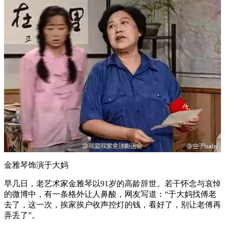
金雅琴饰演于大妈
早几日，老艺术家金雅琴以91岁的高龄辞世。若干怀念与哀悼
的微博中，有一条格外让人鼻酸，网友写道：“于大妈找傅老
去了，这一次，挨家挨户收声控灯的钱，看好了，别让老傅再
弄丢了”。