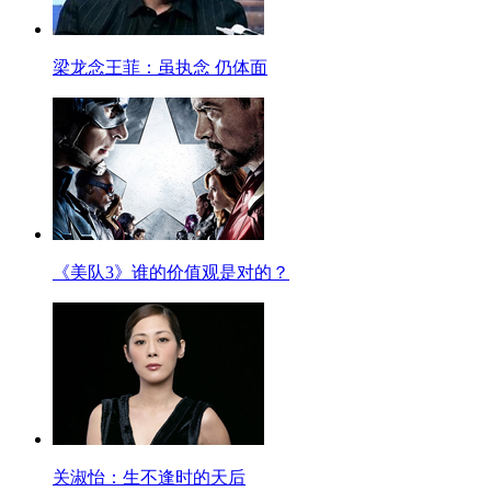
梁龙念王菲：虽执念 仍体面
《美队3》谁的价值观是对的？
关淑怡：生不逢时的天后