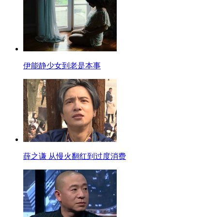
伊能静少女到老是本事
薛之谦 从慢火翻红到过度消费