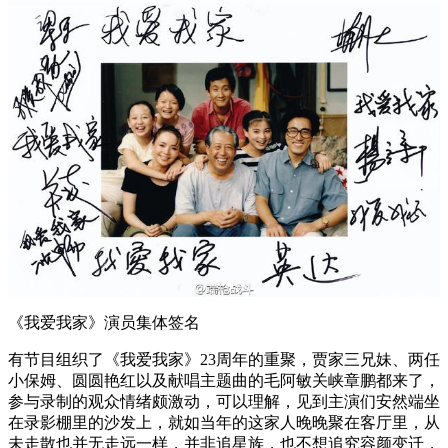
《我爱我家》演员集体签名
有节目组织了《我爱我家》23周年的重聚，贾家三兄妹、两任
小保姆、圆圆艳红以及献唱主题曲的毛阿敏关峡章鹏都来了，
参与录制的观众情绪颇激动，可以理解，见到主演们安然端坐
在录影棚里的沙发上，就如当年的这家人晚晚聚在客厅里，从
未走散也并无走远一样，并非追星族，也不想追究容颜变迁，