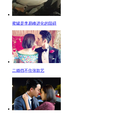
蜜罐是李易峰进化的阻碍
二婚挡不住张歆艺