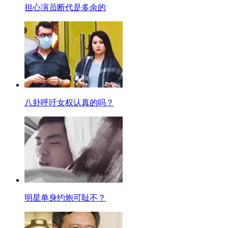
担心演员断代是多余的
八卦呼吁女权认真的吗？
明星单身约炮可耻不？