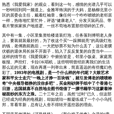
熟悉《我爱我家》的观众，看到这一句，感情的光谱几乎可以
一秒钟回到同一频道上。金雅琴饰演的于大妈，是杨柳北里小
区的居委会主任，戴着红袖章，像任何一个咋咋唬唬的老邻居
一样，热络地忙里忙外，评选“健康老人”、分发灭鼠药品、带
着片警挨家挨户地巡逻、一丝不苟地布置那些琐碎的工作。
其中有一集，小区里集资给楼道装灯泡，任务落到傅明老人身
上，要装就装最好的，为了收这个买“一跺脚就亮”的高级灯泡
的钱，老傅跑前跑后，一大把钞票不知为什么丢了，这位老骥
伏枥的退休局长抹不开面子，陷入了反反复复的自责当中——
这样的情节在《我爱我家》中俯拾皆是，邻里小饭桌、家庭黑
板报、声控灯、卡拉OK唱机，这些明明曾经距离我们的生活
那么近的元素，现在再逐一列举出来，简直遥远的有些魔幻色
彩了。
1993
年的电视剧，是一个什么样的年代呢？大鼓艺术
家和平女士走穴
“
一晚上才挣一百块钱
”
，就引发傅老的啧啧称
奇
"
中央领导都挣的没你多吧
"
，买金刚砂牌手纸中了个香港七
日游，志国就喜不自胜地去图书馆借了一摞书籍学习这蒙着神
秘面纱的东方之珠。
二十三年之后，虽然"过时"已久，但这部
已经成为经典的电视剧，却如琥珀一般凝练成了一个小小乌托
邦，常看常新，总有让人舍不得转开遥控器的理由。