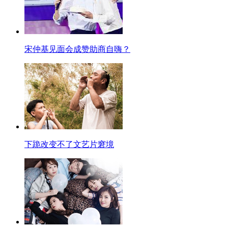
宋仲基见面会成赞助商自嗨？
下跪改变不了文艺片窘境