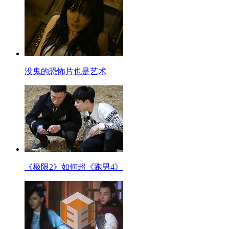
没鬼的恐怖片也是艺术
《极限2》如何超《跑男4》