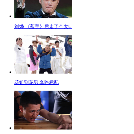
刘烨 《蓝宇》后走了个大U
花姐到花男 套路标配