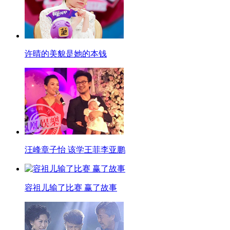
许晴的美貌是她的本钱
汪峰章子怡 该学王菲李亚鹏
容祖儿输了比赛 赢了故事