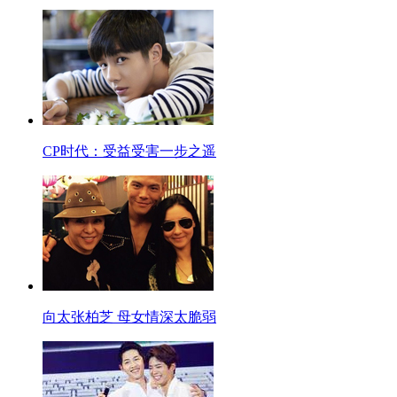
CP时代：受益受害一步之遥
向太张柏芝 母女情深太脆弱