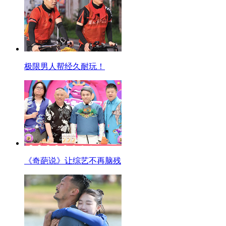
极限男人帮经久耐玩！
《奇葩说》让综艺不再脑残