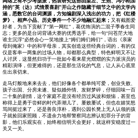
网络上有不少考据派，热衷研究这部由梁左、王朔、冯小刚加
持的
"
英（达）式情景喜剧
"
开山之作隐藏于细节之中的文学内
涵，悉数它的台词渊源，方知编剧深入浅出的功力，把《红楼
梦》、相声小品、历史事件一个不少地融汇起来；
又有截图爱
好者，为当下贡献了“第一网红”，葛优饰演的二混子季春生同
志；更多的是台词背诵大赛的优秀选手，给一句“问苍茫大地
谁主沉浮”必然会心一笑地接上“姆们姆们姆们”，语出《亲家
母到俺家》中的和平母亲，其实创造这些经典台词的，有的仅
仅是客串一两集的过场人物，却都那么典型，特色鲜明又不让
人讨厌，这显然归功于一批如今看来星光熠熠的实力派演员的
精彩演绎，但更难得的，还是那生活化的气息，让人从心底里
生出亲切来。
走马灯般地来来去去，他们好像各个都单纯可爱，创业失败、
孩子出国、分房未遂、疑似婚外情、发财梦碎，仔细回味一百
二十集的剧情，这个家庭不是没有经历过风波和烦恼，甚至也
称得上是勇于尝鲜的时代弄潮儿了。屡败屡试，但也在嬉笑怒
骂间挺过来了，还是善良淳朴，遇到公园长凳上无人认领的孩
子就捡回家照顾，不遗余力地帮警察同志辨认犯罪分子的背
影，他们乐观实在，始终相信明天会更好，就这样安稳度过一
关又一关。