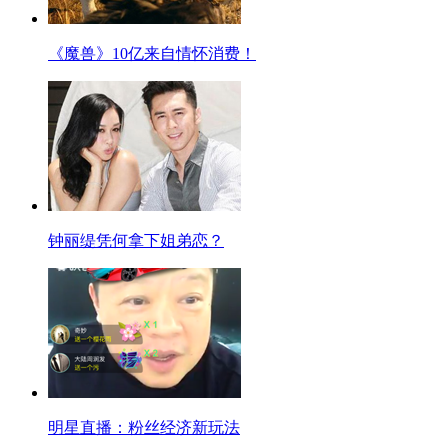
《魔兽》10亿来自情怀消费！
钟丽缇凭何拿下姐弟恋？
明星直播：粉丝经济新玩法