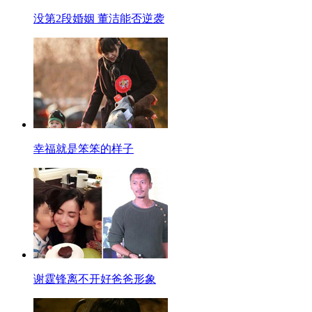
没第2段婚姻 董洁能否逆袭
幸福就是笨笨的样子
谢霆锋离不开好爸爸形象