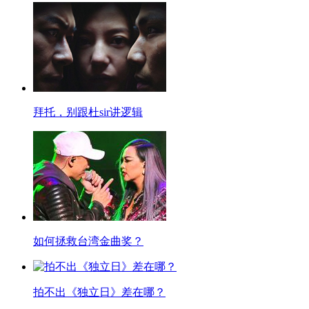
拜托，别跟杜sir讲逻辑
如何拯救台湾金曲奖？
拍不出《独立日》差在哪？