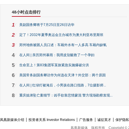
48小时点击排行
1
美副国务卿将于7月25日至26日访华
2
定了！2032年夏季奥运会主办城市为澳大利亚布里斯班
3
郑州地铁被困人员口述：车厢外水有一人多高 车厢内缺氧
4
在人间 | 亲历郑州暴雨：我用皮划艇救了一个孕妇
5
生命至上！第83集团军某旅紧急实施爆破分洪
6
美国常务副国务卿访华为何选在天津？外交部：两个原因
7
在人间 | 红绿灯被淹后，小男孩在路口指路，7位摄影师...
8
重庆姐弟坠亡案细节：凶手欲靠悲情蒙混 警方现场勘察发现...
凤凰新媒体介绍
投资者关系 Investor Relations
广告服务
诚征英才
保护隐
凤凰新媒体
版权所有
Copyright © 