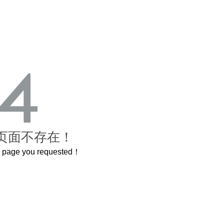
页面不存在！
he page you requested！
00岁的紫禁城
曲奇届的“爱马仕”把你的爱封在