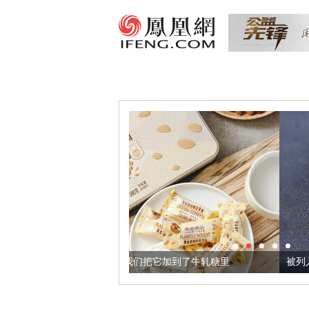
黄金亚麻籽，我们把它加到了牛轧糖里
被列入佛家七宝的它