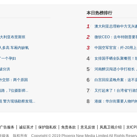
本日热榜排行
1
澳大利亚总理称中方无兴
2
澳大利亚布里斯班
微软CEO：去年特朗普要我们收
3
人多高 车厢内缺氧
中国空军官宣：歼-20用
4
了一个孕妇
女排国手晒全队聚餐照！
5
破分洪
河南醉汉闯进小学打校长，
6
外交部：两个原因
白宫回应孟晚舟案：这不
7
路，7位摄影师...
又打起来了！台湾省“行政院
8
警方现场勘察发现...
港媒：华尔街重要人物约翰·
广告服务
诚征英才
保护隐私权
免责条款
意见反馈
凤凰卫视介绍
京ICP
新媒体
版权所有
Copyright © 2019 Phoenix New Media Limited All Rights Reser