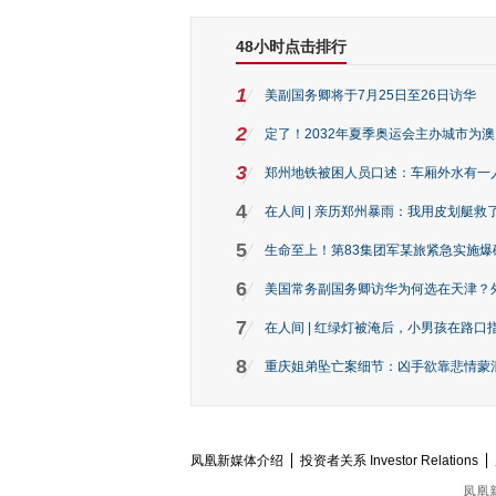
48小时点击排行
1
美副国务卿将于7月25日至26日访华
2
定了！2032年夏季奥运会主办城市为
3
郑州地铁被困人员口述：车厢外水有一
4
在人间 | 亲历郑州暴雨：我用皮划艇救
5
生命至上！第83集团军某旅紧急实施爆
6
美国常务副国务卿访华为何选在天津？
7
在人间 | 红绿灯被淹后，小男孩在路口指
8
重庆姐弟坠亡案细节：凶手欲靠悲情蒙混 
凤凰新媒体介绍
投资者关系 Investor Relations
凤凰