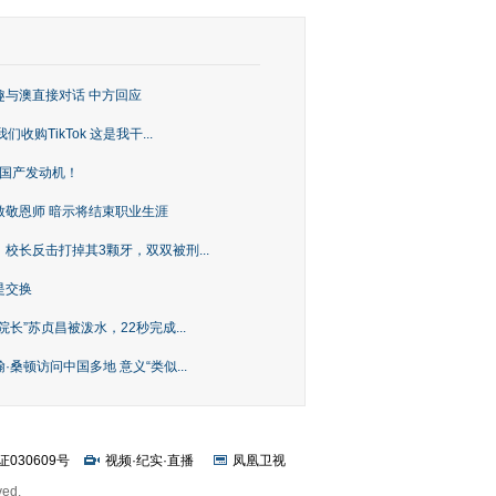
趣与澳直接对话 中方回应
购TikTok 这是我干...
上国产发动机！
致敬恩师 暗示将结束职业生涯
校长反击打掉其3颗牙，双双被刑...
是交换
长”苏贞昌被泼水，22秒完成...
桑顿访问中国多地 意义“类似...
证030609号
视频
·
纪实
·
直播
凤凰卫视
ved.