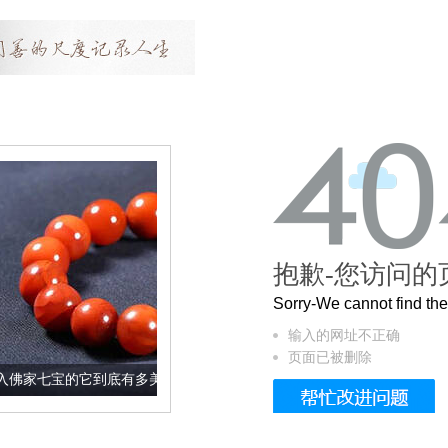
抱歉-您访问的
Sorry-We cannot find t
输入的网址不正确
页面已被删除
到底有多美？
这个3.2米的长卷，还原了6