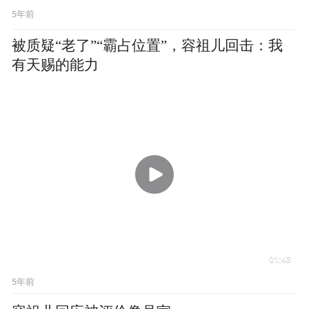
5年前
容祖儿推荐阿Sa参加《姐
姐》：她是对舞台有抱负的
人
5年前
容祖儿享受与希林娜依·高合作舞台，赞其独
当一面