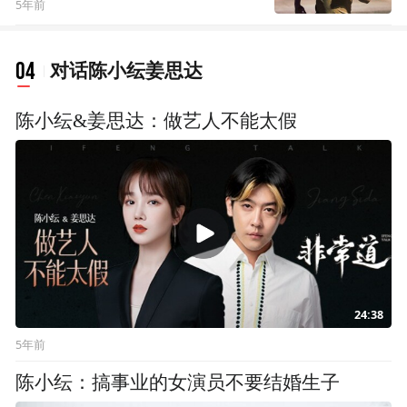
5年前
04
对话陈小纭姜思达
陈小纭&姜思达：做艺人不能太假
24:38
5年前
陈小纭：搞事业的女演员不要结婚生子