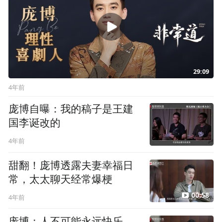
29:09
4年前
庞博自曝：我的稿子是王建
国李诞改的
4年前
甜翻！庞博透露夫妻幸福日
常，太太聊天经常爆梗
00:58
4年前
庞博：人不可能永远快乐，