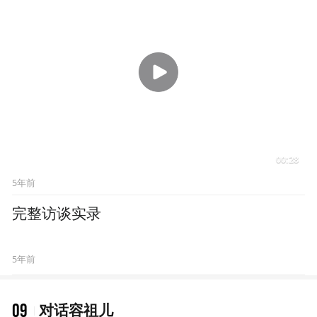
容祖儿：这是我的2.0时代
22:38
5年前
“你在做梦吗？”容祖儿歌手
梦想曾遭初恋男友质疑
5年前
被质疑“老了”“霸占位置”，容祖儿回击：我