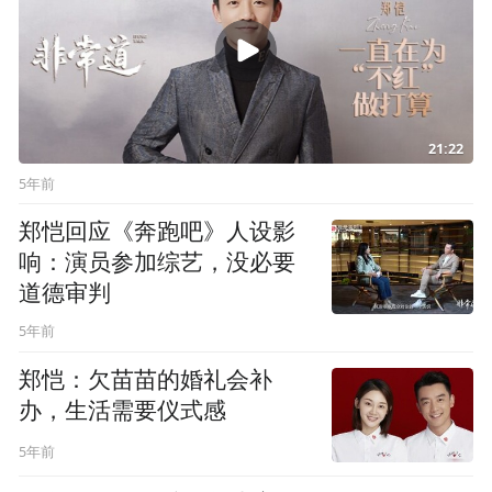
21:22
5年前
郑恺回应《奔跑吧》人设影
响：演员参加综艺，没必要
道德审判
5年前
郑恺：欠苗苗的婚礼会补
办，生活需要仪式感
5年前