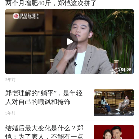
两个月增肥40斤，郑恺这次拼了
01:09
5年前
郑恺理解的“躺平”，是年轻
人对自己的嘲讽和掩饰
5年前
结婚后最大变化是什么？郑
恺：为了家人，不能有一点