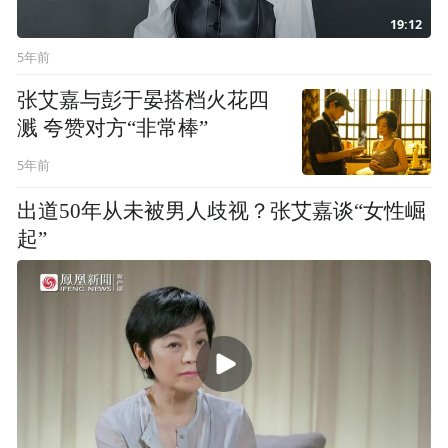
19:12
5年前
张艾嘉与彭于晏搭档火花四
溅 夸赞对方“非常棒”
5年前
出道50年从未被男人歧视？张艾嘉谈“女性崛
起”