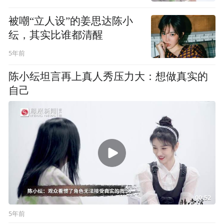
被嘲“立人设”的姜思达陈小
纭，其实比谁都清醒
5年前
陈小纭坦言再上真人秀压力大：想做真实的
自己
00:52
5年前