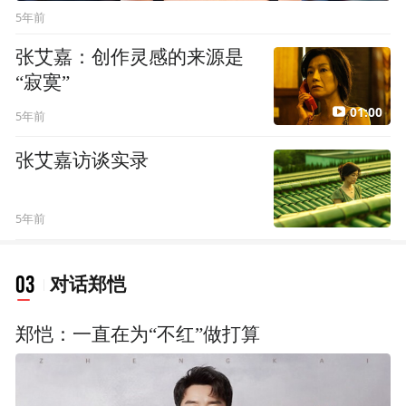
5年前
张艾嘉：创作灵感的来源是
“寂寞”
01:00
5年前
张艾嘉访谈实录
5年前
03
对话郑恺
郑恺：一直在为“不红”做打算