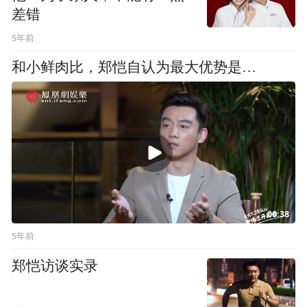
差错
5年前
和小鲜肉比，郑恺自认为最大优势是…
00:38
5年前
郑恺访谈实录