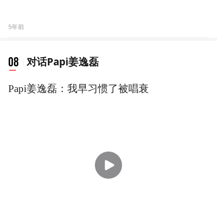
Papi姜逸磊：我早习惯了被唱衰
18:36
5年前
Papi酱：独立女性不需要别
人定义
5年前