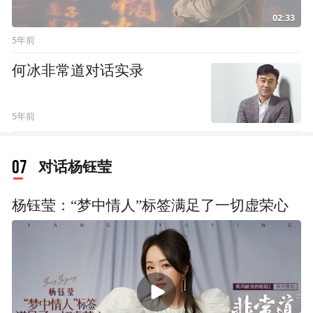
02:33
5年前
何冰非常道对话实录
5年前
07
对话杨钰莹
杨钰莹：“梦中情人”标签满足了一切虚荣心