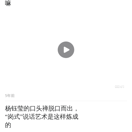
嘛
00:41
5年前
杨钰莹的口头禅脱口而出，
“岗式”说话艺术是这样炼成
的
5年前
作为曾经的“顶流”，杨钰莹如何看待流量明