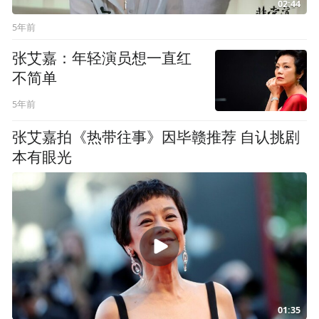
02:44
5年前
张艾嘉：年轻演员想一直红
不简单
5年前
张艾嘉拍《热带往事》因毕赣推荐 自认挑剧
本有眼光
01:35