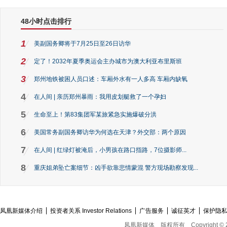
48小时点击排行
1
美副国务卿将于7月25日至26日访华
2
定了！2032年夏季奥运会主办城市为澳大利亚布里斯班
3
郑州地铁被困人员口述：车厢外水有一人多高 车厢内缺氧
4
在人间 | 亲历郑州暴雨：我用皮划艇救了一个孕妇
5
生命至上！第83集团军某旅紧急实施爆破分洪
6
美国常务副国务卿访华为何选在天津？外交部：两个原因
7
在人间 | 红绿灯被淹后，小男孩在路口指路，7位摄影师...
8
重庆姐弟坠亡案细节：凶手欲靠悲情蒙混 警方现场勘察发现...
凤凰新媒体介绍
投资者关系 Investor Relations
广告服务
诚征英才
保护隐
凤凰新媒体
版权所有
Copyright © 