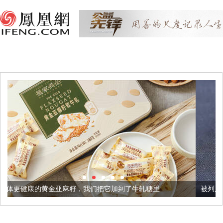
亚麻籽，我们把它加到了牛轧糖里
被列入佛家七宝的它到底