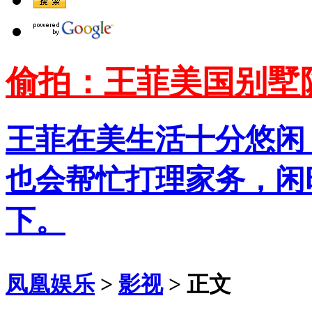
偷拍：王菲美国别墅
王菲在美生活十分悠闲
也会帮忙打理家务，闲
下。
凤凰娱乐
>
影视
> 正文