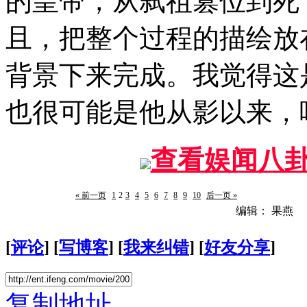
的皇帝，从弑祖篡位到死
且，把整个过程的描绘放
背景下来完成。我觉得这
也很可能是他从影以来，
查看娱闻八
« 前一页
1
2
3
4
5
6
7
8
9
10
后一页 »
编辑： 果燕
[
评论
] [
写博客
] [
我来纠错
] [
好友分享
]
复制地址