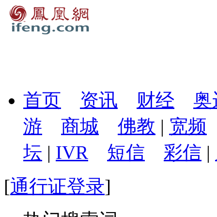
首页
资讯
财经
奥
游
商城
佛教
|
宽频
坛
|
IVR
短信
彩信
|
[
通行证登录
]