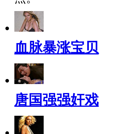
血脉暴涨宝贝
唐国强强奸戏