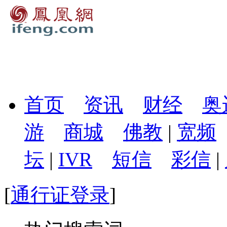
首页
资讯
财经
奥
游
商城
佛教
|
宽频
坛
|
IVR
短信
彩信
|
[
通行证登录
]