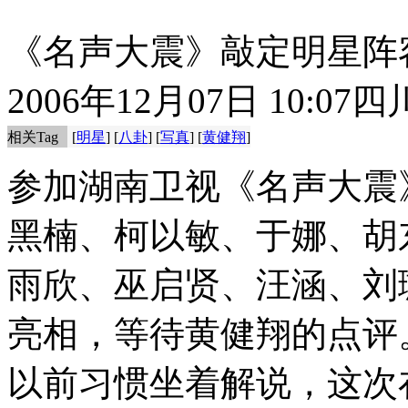
《名声大震》敲定明星阵
2006年12月07日 10:07
四
相关Tag
[
明星
] [
八卦
] [
写真
] [
黄健翔
]
参加湖南卫视《名声大震
黑楠、柯以敏、于娜、胡
雨欣、巫启贤、汪涵、刘
亮相，等待黄健翔的点评
以前习惯坐着解说，这次