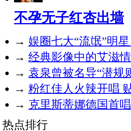
不孕无子红杏出墙
→
娱圈七大“流氓”明
→
经典影像中的艾滋情
→
袁泉曾被名导“潜规
→
粉红佳人火辣开唱 
→
克里斯蒂娜德国首唱
热点排行