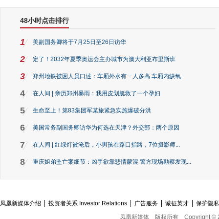
48小时点击排行
1
美副国务卿将于7月25日至26日访华
2
定了！2032年夏季奥运会主办城市为澳大利亚布里斯班
3
郑州地铁被困人员口述：车厢外水有一人多高 车厢内缺氧
4
在人间 | 亲历郑州暴雨：我用皮划艇救了一个孕妇
5
生命至上！第83集团军某旅紧急实施爆破分洪
6
美国常务副国务卿访华为何选在天津？外交部：两个原因
7
在人间 | 红绿灯被淹后，小男孩在路口指路，7位摄影师...
8
重庆姐弟坠亡案细节：凶手欲靠悲情蒙混 警方现场勘察发现...
凤凰新媒体介绍
投资者关系 Investor Relations
广告服务
诚征英才
保护隐
凤凰新媒体
版权所有
Copyright © 