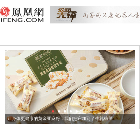
的黄金亚麻籽，我们把它加到了牛轧糖里
被列入佛家七宝的