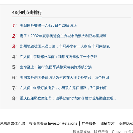
48小时点击排行
1
美副国务卿将于7月25日至26日访华
2
定了！2032年夏季奥运会主办城市为澳大利亚布里斯班
3
郑州地铁被困人员口述：车厢外水有一人多高 车厢内缺氧
4
在人间 | 亲历郑州暴雨：我用皮划艇救了一个孕妇
5
生命至上！第83集团军某旅紧急实施爆破分洪
6
美国常务副国务卿访华为何选在天津？外交部：两个原因
7
在人间 | 红绿灯被淹后，小男孩在路口指路，7位摄影师...
8
重庆姐弟坠亡案细节：凶手欲靠悲情蒙混 警方现场勘察发现...
凤凰新媒体介绍
投资者关系 Investor Relations
广告服务
诚征英才
保护隐
凤凰新媒体
版权所有
Copyright © 