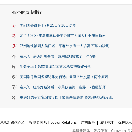
48小时点击排行
1
美副国务卿将于7月25日至26日访华
2
定了！2032年夏季奥运会主办城市为澳大利亚布里斯班
3
郑州地铁被困人员口述：车厢外水有一人多高 车厢内缺氧
4
在人间 | 亲历郑州暴雨：我用皮划艇救了一个孕妇
5
生命至上！第83集团军某旅紧急实施爆破分洪
6
美国常务副国务卿访华为何选在天津？外交部：两个原因
7
在人间 | 红绿灯被淹后，小男孩在路口指路，7位摄影师...
8
重庆姐弟坠亡案细节：凶手欲靠悲情蒙混 警方现场勘察发现...
凤凰新媒体介绍
投资者关系 Investor Relations
广告服务
诚征英才
保护隐
凤凰新媒体
版权所有
Copyright © 