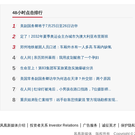
48小时点击排行
1
美副国务卿将于7月25日至26日访华
2
定了！2032年夏季奥运会主办城市为澳大利亚布里斯班
3
郑州地铁被困人员口述：车厢外水有一人多高 车厢内缺氧
4
在人间 | 亲历郑州暴雨：我用皮划艇救了一个孕妇
5
生命至上！第83集团军某旅紧急实施爆破分洪
6
美国常务副国务卿访华为何选在天津？外交部：两个原因
7
在人间 | 红绿灯被淹后，小男孩在路口指路，7位摄影师...
8
重庆姐弟坠亡案细节：凶手欲靠悲情蒙混 警方现场勘察发现...
凤凰新媒体介绍
投资者关系 Investor Relations
广告服务
诚征英才
保护隐
凤凰新媒体
版权所有
Copyright © 