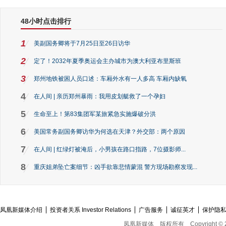
48小时点击排行
1
美副国务卿将于7月25日至26日访华
2
定了！2032年夏季奥运会主办城市为澳大利亚布里斯班
3
郑州地铁被困人员口述：车厢外水有一人多高 车厢内缺氧
4
在人间 | 亲历郑州暴雨：我用皮划艇救了一个孕妇
5
生命至上！第83集团军某旅紧急实施爆破分洪
6
美国常务副国务卿访华为何选在天津？外交部：两个原因
7
在人间 | 红绿灯被淹后，小男孩在路口指路，7位摄影师...
8
重庆姐弟坠亡案细节：凶手欲靠悲情蒙混 警方现场勘察发现...
凤凰新媒体介绍
投资者关系 Investor Relations
广告服务
诚征英才
保护隐
凤凰新媒体
版权所有
Copyright © 