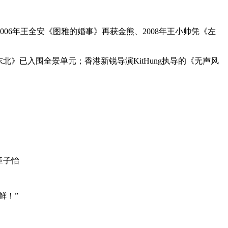
006年王全安《图雅的婚事》再获金熊、2008年王小帅凭《左
》已入围全景单元；香港新锐导演KitHung执导的《无声风
章子怡
鲜！”