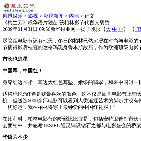
凤凰娱乐
>
影视
>
影视新闻
>
内地
> 正文
《梅兰芳》成华语片独苗 获柏林影节代言人褒赞
2009年01月31日 09:56
新华报业网—扬子晚报
【
大
中
小
】 【
打
尽管距电影节还有七天，冬日的柏林已然沉浸在时尚与电影的节
节摘得影后桂冠的达格玛现身鲁本斯故居，作为欧洲顶级电影
市长也追星
中国翠，中国红！
身穿红边长裙、耳边大红色耳坠、嫩绿的翡翠，和来中国时一
达格玛说:“红色是我最喜欢的颜色！这不仅是因为电影节上铺
机，但送选6000余部电影可以看到人类追逐艺术的脚步并没
一切好运，我在柏林将穿上最钟爱的中国红礼服！”
在比利时，柏林电影节的粉丝比比皆是，包括安特卫普副市长
会面柏林，并感谢TESIRO通灵铺设钻石之都与电影盛会的桥
华语片不少