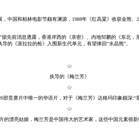
，中国和柏林电影节颇有渊源，1988年《红高粱》收获金熊、2
据先前消息透露，香港岸西的《亲密》、内地邹鹏的《东北，东北
导的《滚拉拉的枪》入围新生代单元，有望捧回“水晶熊”。
执导的《梅兰芳》
26部竞赛片中唯一的华语片，对于《梅兰芳》达格玛印象颇深:“
方的漂亮姑娘，梅兰芳是中国伟大的艺术家，这些中国元素很新