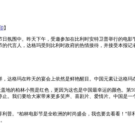
印
】
日氛围中。昨天下午，受邀参加在比利时安特卫普举行的电影节时
节的代言人，达格玛受到比利时政府的热情接待，并接受本报记
样，达格玛在昨天的宴会上依然是鲜艳醒目。中国元素让达格玛
天盖地的柏林小熊是红色，更因为这也是中国最幸运的颜色。第5
有停止。我们要给大家带来更多笑声、喜剧片、爱情片。中国是
菲利普。“柏林电影节是全欧洲的时尚盛会，我也要去看看！”菲
梁。