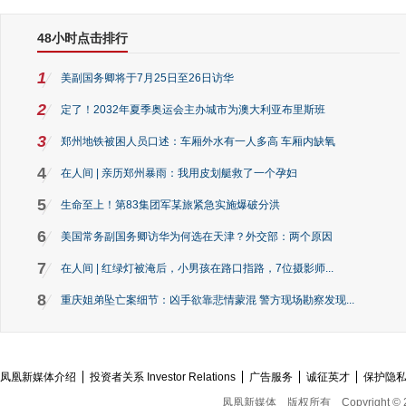
48小时点击排行
1
美副国务卿将于7月25日至26日访华
2
定了！2032年夏季奥运会主办城市为澳大利亚布里斯班
3
郑州地铁被困人员口述：车厢外水有一人多高 车厢内缺氧
4
在人间 | 亲历郑州暴雨：我用皮划艇救了一个孕妇
5
生命至上！第83集团军某旅紧急实施爆破分洪
6
美国常务副国务卿访华为何选在天津？外交部：两个原因
7
在人间 | 红绿灯被淹后，小男孩在路口指路，7位摄影师...
8
重庆姐弟坠亡案细节：凶手欲靠悲情蒙混 警方现场勘察发现...
凤凰新媒体介绍
投资者关系 Investor Relations
广告服务
诚征英才
保护隐
凤凰新媒体
版权所有
Copyright © 