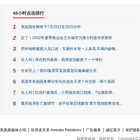
48小时点击排行
1
美副国务卿将于7月25日至26日访华
2
定了！2032年夏季奥运会主办城市为澳大利亚布里斯班
3
郑州地铁被困人员口述：车厢外水有一人多高 车厢内缺氧
4
在人间 | 亲历郑州暴雨：我用皮划艇救了一个孕妇
5
生命至上！第83集团军某旅紧急实施爆破分洪
6
美国常务副国务卿访华为何选在天津？外交部：两个原因
7
在人间 | 红绿灯被淹后，小男孩在路口指路，7位摄影师...
8
重庆姐弟坠亡案细节：凶手欲靠悲情蒙混 警方现场勘察发现...
凤凰新媒体介绍
投资者关系 Investor Relations
广告服务
诚征英才
保护隐
凤凰新媒体
版权所有
Copyright © 