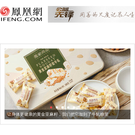
健康的黄金亚麻籽，我们把它加到了牛轧糖里
被列入佛家七