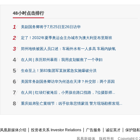
48小时点击排行
1
美副国务卿将于7月25日至26日访华
2
定了！2032年夏季奥运会主办城市为澳大利亚布里斯班
3
郑州地铁被困人员口述：车厢外水有一人多高 车厢内缺氧
4
在人间 | 亲历郑州暴雨：我用皮划艇救了一个孕妇
5
生命至上！第83集团军某旅紧急实施爆破分洪
6
美国常务副国务卿访华为何选在天津？外交部：两个原因
7
在人间 | 红绿灯被淹后，小男孩在路口指路，7位摄影师...
8
重庆姐弟坠亡案细节：凶手欲靠悲情蒙混 警方现场勘察发现...
凤凰新媒体介绍
投资者关系 Investor Relations
广告服务
诚征英才
保护隐
凤凰新媒体
版权所有
Copyright © 