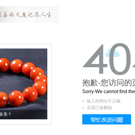
抱歉-您访问的
Sorry-We cannot find t
输入的网址不正确
页面已被删除
这个3.2米的长卷，还原了600岁的紫禁城