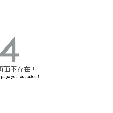
页面不存在！
he page you requested！
曲奇届的“爱马仕”把你的爱封在罐子里送给TA