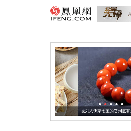
把它加到了牛轧糖里
被列入佛家七宝的它到底有多美？