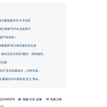
趣与澳直接对话 中方回应
购TikTok 这是我干...
上国产发动机！
致敬恩师 暗示将结束职业生涯
校长反击打掉其3颗牙，双双被刑...
是交换
长”苏贞昌被泼水，22秒完成...
桑顿访问中国多地 意义“类似...
证030609号
视频
·
纪实
·
直播
凤凰卫视
ved.