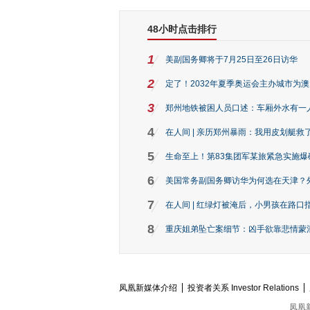
48小时点击排行
1
美副国务卿将于7月25日至26日访华
2
定了！2032年夏季奥运会主办城市为
3
郑州地铁被困人员口述：车厢外水有一
4
在人间 | 亲历郑州暴雨：我用皮划艇救
5
生命至上！第83集团军某旅紧急实施爆
6
美国常务副国务卿访华为何选在天津？
7
在人间 | 红绿灯被淹后，小男孩在路口指
8
重庆姐弟坠亡案细节：凶手欲靠悲情蒙混 
凤凰新媒体介绍
投资者关系 Investor Relations
凤凰