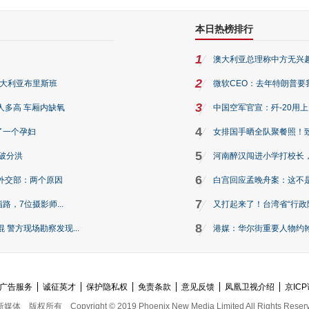
本日热榜排行
1
澳大利亚总理称中方无兴
2
澳大利亚布里斯班
微软CEO：去年特朗普要我们收
3
人多高 车厢内缺氧
中国空军官宣：歼-20用
4
了一个孕妇
女排国手晒全队聚餐照！
5
破分洪
河南醉汉闯进小学打校长，
6
外交部：两个原因
白宫回应孟晚舟案：这不
7
路，7位摄影师...
又打起来了！台湾省“行政院
8
警方现场勘察发现...
港媒：华尔街重要人物约翰·
广告服务
诚征英才
保护隐私权
免责条款
意见反馈
凤凰卫视介绍
京ICP
新媒体
版权所有
Copyright © 2019 Phoenix New Media Limited All Rights Reser