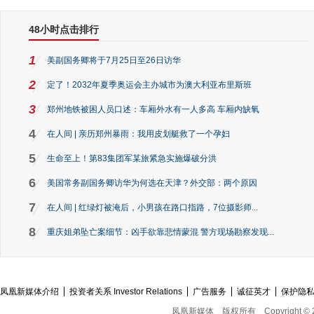
48小时点击排行
1
美副国务卿将于7月25日至26日访华
2
定了！2032年夏季奥运会主办城市为澳大利亚布里斯班
3
郑州地铁被困人员口述：车厢外水有一人多高 车厢内缺氧
4
在人间 | 亲历郑州暴雨：我用皮划艇救了一个孕妇
5
生命至上！第83集团军某旅紧急实施爆破分洪
6
美国常务副国务卿访华为何选在天津？外交部：两个原因
7
在人间 | 红绿灯被淹后，小男孩在路口指路，7位摄影师...
8
重庆姐弟坠亡案细节：凶手欲靠悲情蒙混 警方现场勘察发现...
凤凰新媒体介绍
投资者关系 Investor Relations
广告服务
诚征英才
保护隐
凤凰新媒体
版权所有
Copyright © 