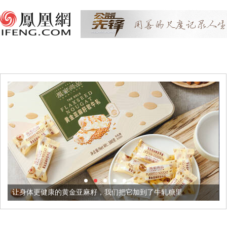
黄金亚麻籽，我们把它加到了牛轧糖里
被列入佛家七宝的它