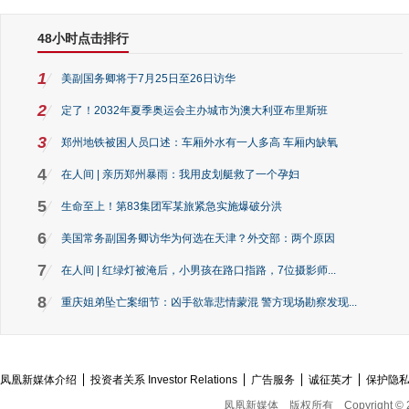
48小时点击排行
1
美副国务卿将于7月25日至26日访华
2
定了！2032年夏季奥运会主办城市为澳大利亚布里斯班
3
郑州地铁被困人员口述：车厢外水有一人多高 车厢内缺氧
4
在人间 | 亲历郑州暴雨：我用皮划艇救了一个孕妇
5
生命至上！第83集团军某旅紧急实施爆破分洪
6
美国常务副国务卿访华为何选在天津？外交部：两个原因
7
在人间 | 红绿灯被淹后，小男孩在路口指路，7位摄影师...
8
重庆姐弟坠亡案细节：凶手欲靠悲情蒙混 警方现场勘察发现...
凤凰新媒体介绍
投资者关系 Investor Relations
广告服务
诚征英才
保护隐
凤凰新媒体
版权所有
Copyright © 