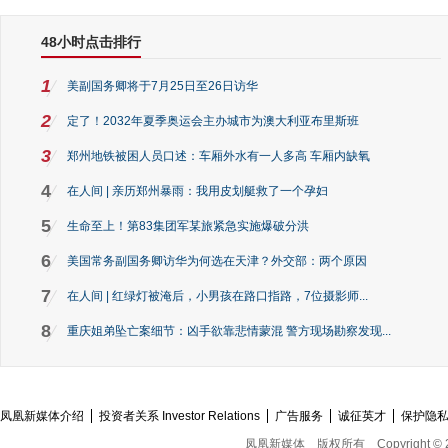
48小时点击排行
1
美副国务卿将于7月25日至26日访华
2
定了！2032年夏季奥运会主办城市为澳大利亚布里斯班
3
郑州地铁被困人员口述：车厢外水有一人多高 车厢内缺氧
4
在人间 | 亲历郑州暴雨：我用皮划艇救了一个孕妇
5
生命至上！第83集团军某旅紧急实施爆破分洪
6
美国常务副国务卿访华为何选在天津？外交部：两个原因
7
在人间 | 红绿灯被淹后，小男孩在路口指路，7位摄影师...
8
重庆姐弟坠亡案细节：凶手欲靠悲情蒙混 警方现场勘察发现...
凤凰新媒体介绍
投资者关系 Investor Relations
广告服务
诚征英才
保护隐
凤凰新媒体
版权所有
Copyright © 