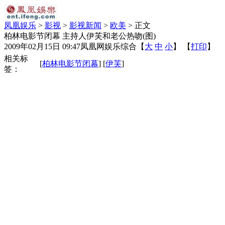
凤凰娱乐
>
影视
>
影视新闻
>
欧美
> 正文
柏林电影节闭幕 主持人伊芙和老公热吻(图)
2009年02月15日 09:47
凤凰网娱乐综合
【
大
中
小
】 【
打印
】
相关标
[
柏林电影节闭幕
] [
伊芙
]
签：