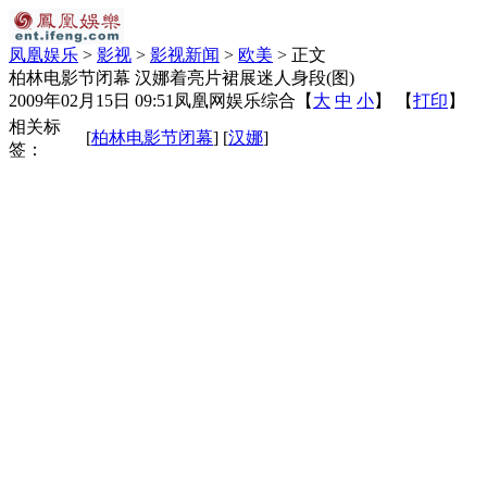
凤凰娱乐
>
影视
>
影视新闻
>
欧美
> 正文
柏林电影节闭幕 汉娜着亮片裙展迷人身段(图)
2009年02月15日 09:51
凤凰网娱乐综合
【
大
中
小
】 【
打印
】
相关标
[
柏林电影节闭幕
] [
汉娜
]
签：