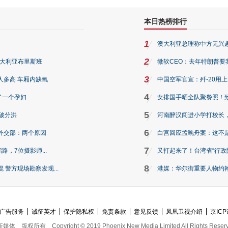
本日热榜排行
1
澳大利亚总理称中方无兴
2
澳大利亚布里斯班
微软CEO：去年特朗普要我们收
3
人多高 车厢内缺氧
中国空军官宣：歼-20用
4
了一个孕妇
女排国手晒全队聚餐照！
5
破分洪
河南醉汉闯进小学打校长，
6
外交部：两个原因
白宫回应孟晚舟案：这不
7
路，7位摄影师...
又打起来了！台湾省“行政院
8
警方现场勘察发现...
港媒：华尔街重要人物约翰·
广告服务
诚征英才
保护隐私权
免责条款
意见反馈
凤凰卫视介绍
京ICP
新媒体
版权所有
Copyright © 2019 Phoenix New Media Limited All Rights Reser