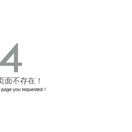
页面不存在！
he page you requested！
曲奇届的“爱马仕”把你的爱封在罐子里送给TA