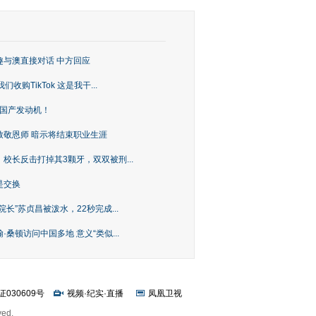
趣与澳直接对话 中方回应
购TikTok 这是我干...
上国产发动机！
致敬恩师 暗示将结束职业生涯
校长反击打掉其3颗牙，双双被刑...
是交换
长”苏贞昌被泼水，22秒完成...
桑顿访问中国多地 意义“类似...
证030609号
视频
·
纪实
·
直播
凤凰卫视
ved.