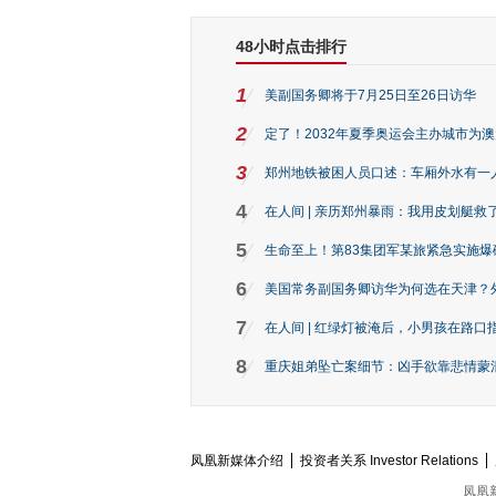
48小时点击排行
1
美副国务卿将于7月25日至26日访华
2
定了！2032年夏季奥运会主办城市为
3
郑州地铁被困人员口述：车厢外水有一
4
在人间 | 亲历郑州暴雨：我用皮划艇救
5
生命至上！第83集团军某旅紧急实施爆
6
美国常务副国务卿访华为何选在天津？
7
在人间 | 红绿灯被淹后，小男孩在路口指
8
重庆姐弟坠亡案细节：凶手欲靠悲情蒙混 
凤凰新媒体介绍
投资者关系 Investor Relations
凤凰