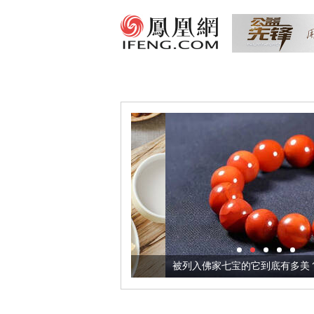
把它加到了牛轧糖里
被列入佛家七宝的它到底有多美？