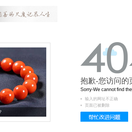
抱歉-您访问的
Sorry-We cannot find t
输入的网址不正确
页面已被删除
这个3.2米的长卷，还原了600岁的紫禁城