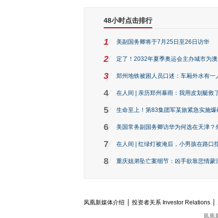
48小时点击排行
1
美副国务卿将于7月25日至26日访华
2
定了！2032年夏季奥运会主办城市为
3
郑州地铁被困人员口述：车厢外水有一
4
在人间 | 亲历郑州暴雨：我用皮划艇救
5
生命至上！第83集团军某旅紧急实施爆
6
美国常务副国务卿访华为何选在天津？
7
在人间 | 红绿灯被淹后，小男孩在路口指
8
重庆姐弟坠亡案细节：凶手欲靠悲情蒙混 
凤凰新媒体介绍
投资者关系 Investor Relations
凤凰