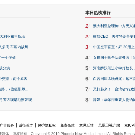
本日热榜排行
1
澳大利亚总理称中方无兴
2
澳大利亚布里斯班
微软CEO：去年特朗普要我们收
3
人多高 车厢内缺氧
中国空军官宣：歼-20用
4
了一个孕妇
女排国手晒全队聚餐照！
5
破分洪
河南醉汉闯进小学打校长，
6
外交部：两个原因
白宫回应孟晚舟案：这不
7
路，7位摄影师...
又打起来了！台湾省“行政院
8
警方现场勘察发现...
港媒：华尔街重要人物约翰·
广告服务
诚征英才
保护隐私权
免责条款
意见反馈
凤凰卫视介绍
京ICP
新媒体
版权所有
Copyright © 2019 Phoenix New Media Limited All Rights Reser