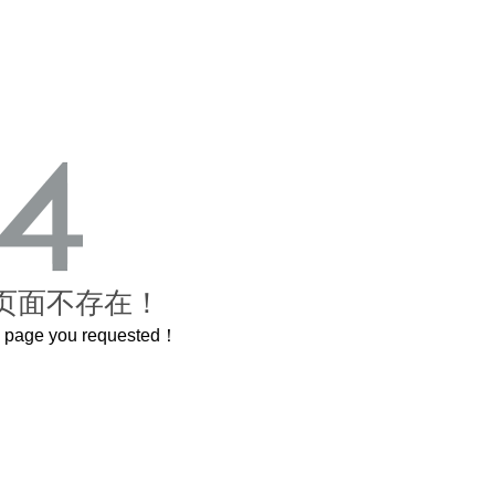
页面不存在！
he page you requested！
曲奇届的“爱马仕”把你的爱封在罐子里送给TA