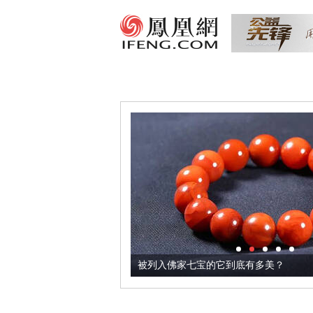
把它加到了牛轧糖里
被列入佛家七宝的它到底有多美？