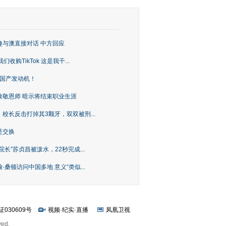
趣与澳直接对话 中方回应
购TikTok 这是我干...
上国产发动机！
致敬恩师 暗示将结束职业生涯
校长反击打掉其3颗牙，双双被刑...
是交换
长”苏贞昌被泼水，22秒完成...
桑顿访问中国多地 意义“类似...
证030609号
视频
·
纪实
·
直播
凤凰卫视
ved.