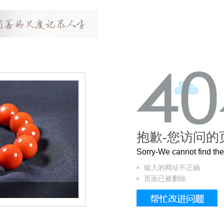
抱歉-您访问的
Sorry-We cannot find t
输入的网址不正确
页面已被删除
这个3.2米的长卷，还原了600岁的紫禁城