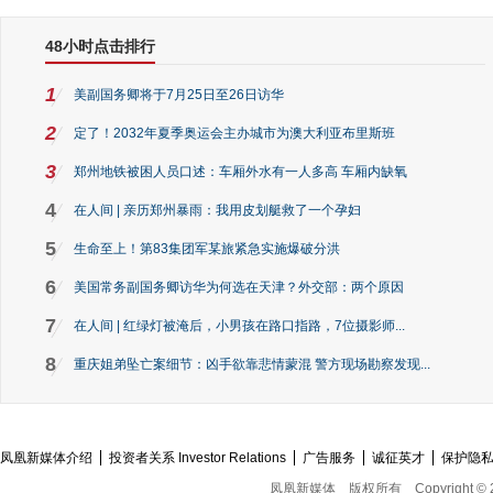
48小时点击排行
1
美副国务卿将于7月25日至26日访华
2
定了！2032年夏季奥运会主办城市为澳大利亚布里斯班
3
郑州地铁被困人员口述：车厢外水有一人多高 车厢内缺氧
4
在人间 | 亲历郑州暴雨：我用皮划艇救了一个孕妇
5
生命至上！第83集团军某旅紧急实施爆破分洪
6
美国常务副国务卿访华为何选在天津？外交部：两个原因
7
在人间 | 红绿灯被淹后，小男孩在路口指路，7位摄影师...
8
重庆姐弟坠亡案细节：凶手欲靠悲情蒙混 警方现场勘察发现...
凤凰新媒体介绍
投资者关系 Investor Relations
广告服务
诚征英才
保护隐
凤凰新媒体
版权所有
Copyright © 