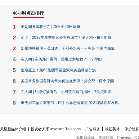
48小时点击排行
1
美副国务卿将于7月25日至26日访华
2
定了！2032年夏季奥运会主办城市为澳大利亚布里斯班
3
郑州地铁被困人员口述：车厢外水有一人多高 车厢内缺氧
4
在人间 | 亲历郑州暴雨：我用皮划艇救了一个孕妇
5
生命至上！第83集团军某旅紧急实施爆破分洪
6
美国常务副国务卿访华为何选在天津？外交部：两个原因
7
在人间 | 红绿灯被淹后，小男孩在路口指路，7位摄影师...
8
重庆姐弟坠亡案细节：凶手欲靠悲情蒙混 警方现场勘察发现...
凤凰新媒体介绍
投资者关系 Investor Relations
广告服务
诚征英才
保护隐
凤凰新媒体
版权所有
Copyright © 