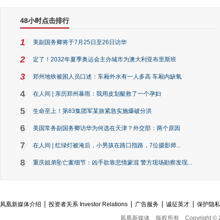
48小时点击排行
1
美副国务卿将于7月25日至26日访华
2
定了！2032年夏季奥运会主办城市为澳大利亚布里斯班
3
郑州地铁被困人员口述：车厢外水有一人多高 车厢内缺氧
4
在人间 | 亲历郑州暴雨：我用皮划艇救了一个孕妇
5
生命至上！第83集团军某旅紧急实施爆破分洪
6
美国常务副国务卿访华为何选在天津？外交部：两个原因
7
在人间 | 红绿灯被淹后，小男孩在路口指路，7位摄影师...
8
重庆姐弟坠亡案细节：凶手欲靠悲情蒙混 警方现场勘察发现...
凤凰新媒体介绍
投资者关系 Investor Relations
广告服务
诚征英才
保护隐
凤凰新媒体
版权所有
Copyright © 