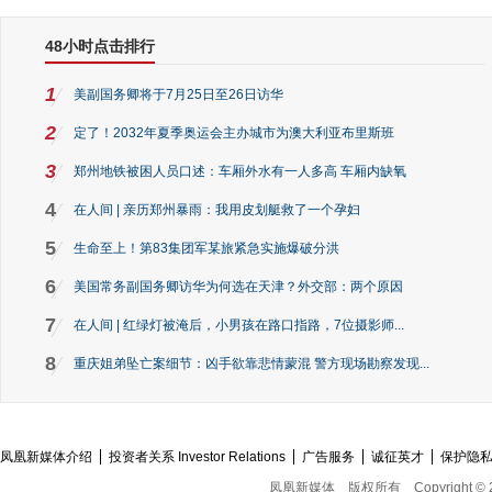
48小时点击排行
1
美副国务卿将于7月25日至26日访华
2
定了！2032年夏季奥运会主办城市为澳大利亚布里斯班
3
郑州地铁被困人员口述：车厢外水有一人多高 车厢内缺氧
4
在人间 | 亲历郑州暴雨：我用皮划艇救了一个孕妇
5
生命至上！第83集团军某旅紧急实施爆破分洪
6
美国常务副国务卿访华为何选在天津？外交部：两个原因
7
在人间 | 红绿灯被淹后，小男孩在路口指路，7位摄影师...
8
重庆姐弟坠亡案细节：凶手欲靠悲情蒙混 警方现场勘察发现...
凤凰新媒体介绍
投资者关系 Investor Relations
广告服务
诚征英才
保护隐
凤凰新媒体
版权所有
Copyright © 