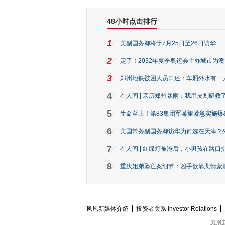
48小时点击排行
1
美副国务卿将于7月25日至26日访华
2
定了！2032年夏季奥运会主办城市为
3
郑州地铁被困人员口述：车厢外水有一
4
在人间 | 亲历郑州暴雨：我用皮划艇救
5
生命至上！第83集团军某旅紧急实施爆
6
美国常务副国务卿访华为何选在天津？
7
在人间 | 红绿灯被淹后，小男孩在路口指
8
重庆姐弟坠亡案细节：凶手欲靠悲情蒙混 
凤凰新媒体介绍
投资者关系 Investor Relations
凤凰