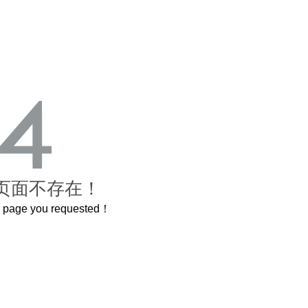
页面不存在！
he page you requested！
3.2米的长卷，还原了600岁的紫禁城
曲奇届的