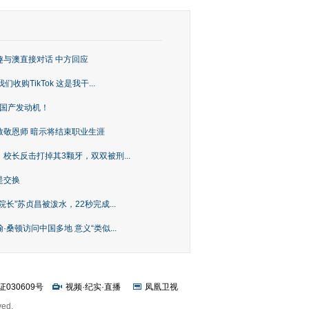
趣与澳直接对话 中方回应
购TikTok 这是我干...
上国产发动机！
致敬恩师 暗示将结束职业生涯
校长反击打掉其3颗牙，双双被刑...
是交换
长”苏贞昌被泼水，22秒完成...
桑顿访问中国多地 意义“类似...
证030609号
视频
·
纪实
·
直播
凤凰卫视
ved.