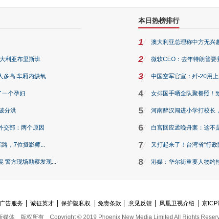
本日热榜排行
1
澳大利亚总理称中方无兴
2
澳大利亚布里斯班
微软CEO：去年特朗普要我们收
3
人多高 车厢内缺氧
中国空军官宣：歼-20用
4
了一个孕妇
女排国手晒全队聚餐照！
5
破分洪
河南醉汉闯进小学打校长，
6
外交部：两个原因
白宫回应孟晚舟案：这不
7
路，7位摄影师...
又打起来了！台湾省“行政院
8
警方现场勘察发现...
港媒：华尔街重要人物约翰·
广告服务
诚征英才
保护隐私权
免责条款
意见反馈
凤凰卫视介绍
京ICP
新媒体
版权所有
Copyright © 2019 Phoenix New Media Limited All Rights Reser