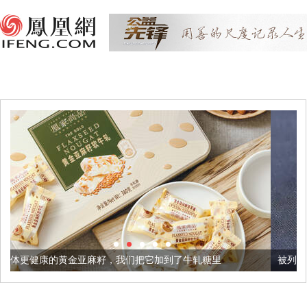
亚麻籽，我们把它加到了牛轧糖里
被列入佛家七宝的它到底