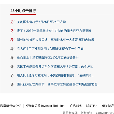
48小时点击排行
1
美副国务卿将于7月25日至26日访华
2
定了！2032年夏季奥运会主办城市为澳大利亚布里斯班
3
郑州地铁被困人员口述：车厢外水有一人多高 车厢内缺氧
4
在人间 | 亲历郑州暴雨：我用皮划艇救了一个孕妇
5
生命至上！第83集团军某旅紧急实施爆破分洪
6
美国常务副国务卿访华为何选在天津？外交部：两个原因
7
在人间 | 红绿灯被淹后，小男孩在路口指路，7位摄影师...
8
重庆姐弟坠亡案细节：凶手欲靠悲情蒙混 警方现场勘察发现...
凤凰新媒体介绍
投资者关系 Investor Relations
广告服务
诚征英才
保护隐
凤凰新媒体
版权所有
Copyright © 