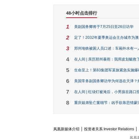
48小时点击排行
1
美副国务卿将于7月25日至26日访华
2
定了！2032年夏季奥运会主办城市为
3
郑州地铁被困人员口述：车厢外水有一
4
在人间 | 亲历郑州暴雨：我用皮划艇救
5
生命至上！第83集团军某旅紧急实施爆
6
美国常务副国务卿访华为何选在天津？
7
在人间 | 红绿灯被淹后，小男孩在路口指
8
重庆姐弟坠亡案细节：凶手欲靠悲情蒙混 
凤凰新媒体介绍
投资者关系 Investor Relations
凤凰