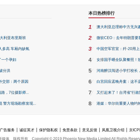
本日热榜排行
1
澳大利亚总理称中方无兴
2
澳大利亚布里斯班
微软CEO：去年特朗普要我们收
3
人多高 车厢内缺氧
中国空军官宣：歼-20用
4
了一个孕妇
女排国手晒全队聚餐照！
5
破分洪
河南醉汉闯进小学打校长，
6
外交部：两个原因
白宫回应孟晚舟案：这不
7
路，7位摄影师...
又打起来了！台湾省“行政院
8
警方现场勘察发现...
港媒：华尔街重要人物约翰·
广告服务
诚征英才
保护隐私权
免责条款
意见反馈
凤凰卫视介绍
京ICP
新媒体
版权所有
Copyright © 2019 Phoenix New Media Limited All Rights Reser