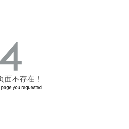
页面不存在！
he page you requested！
这个3.2米的长卷，还原了600岁的紫禁城