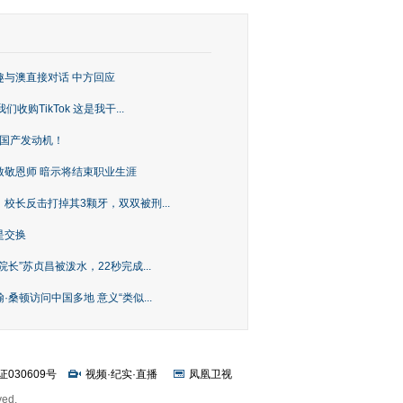
趣与澳直接对话 中方回应
购TikTok 这是我干...
上国产发动机！
致敬恩师 暗示将结束职业生涯
校长反击打掉其3颗牙，双双被刑...
是交换
长”苏贞昌被泼水，22秒完成...
桑顿访问中国多地 意义“类似...
证030609号
视频
·
纪实
·
直播
凤凰卫视
ved.