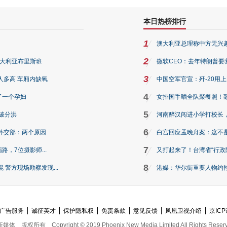
本日热榜排行
1
澳大利亚总理称中方无兴
2
澳大利亚布里斯班
微软CEO：去年特朗普要我们收
3
人多高 车厢内缺氧
中国空军官宣：歼-20用
4
了一个孕妇
女排国手晒全队聚餐照！
5
破分洪
河南醉汉闯进小学打校长，
6
外交部：两个原因
白宫回应孟晚舟案：这不
7
路，7位摄影师...
又打起来了！台湾省“行政院
8
警方现场勘察发现...
港媒：华尔街重要人物约翰·
广告服务
诚征英才
保护隐私权
免责条款
意见反馈
凤凰卫视介绍
京ICP
新媒体
版权所有
Copyright © 2019 Phoenix New Media Limited All Rights Reser