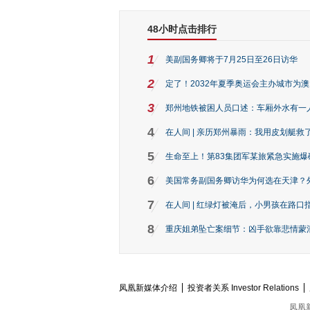
48小时点击排行
1
美副国务卿将于7月25日至26日访华
2
定了！2032年夏季奥运会主办城市为
3
郑州地铁被困人员口述：车厢外水有一
4
在人间 | 亲历郑州暴雨：我用皮划艇救
5
生命至上！第83集团军某旅紧急实施爆
6
美国常务副国务卿访华为何选在天津？
7
在人间 | 红绿灯被淹后，小男孩在路口指
8
重庆姐弟坠亡案细节：凶手欲靠悲情蒙混 
凤凰新媒体介绍
投资者关系 Investor Relations
凤凰