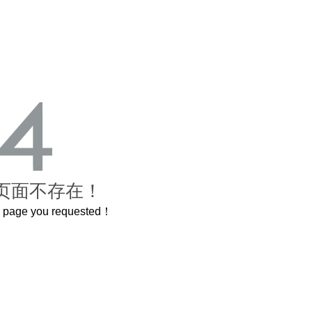
页面不存在！
he page you requested！
曲奇届的“爱马仕”把你的爱封在罐子里送给TA