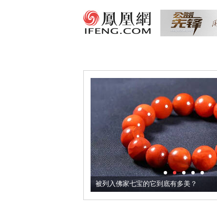
把它加到了牛轧糖里
被列入佛家七宝的它到底有多美？