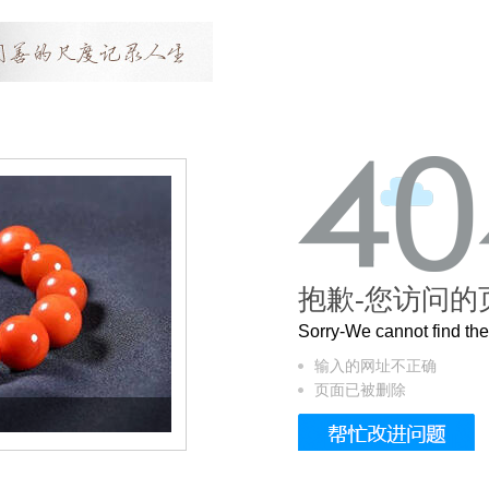
抱歉-您访问的
Sorry-We cannot find t
输入的网址不正确
页面已被删除
这个3.2米的长卷，还原了600岁的紫禁城