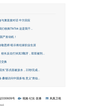
趣与澳直接对话 中方回应
购TikTok 这是我干...
上国产发动机！
致敬恩师 暗示将结束职业生涯
校长反击打掉其3颗牙，双双被刑...
是交换
长”苏贞昌被泼水，22秒完成...
桑顿访问中国多地 意义“类似...
证030609号
视频
·
纪实
·
直播
凤凰卫视
ved.