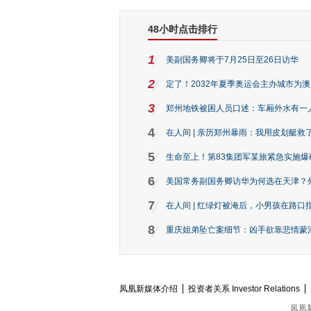
48小时点击排行
1
美副国务卿将于7月25日至26日访华
2
定了！2032年夏季奥运会主办城市为
3
郑州地铁被困人员口述：车厢外水有一
4
在人间 | 亲历郑州暴雨：我用皮划艇救
5
生命至上！第83集团军某旅紧急实施爆
6
美国常务副国务卿访华为何选在天津？
7
在人间 | 红绿灯被淹后，小男孩在路口指
8
重庆姐弟坠亡案细节：凶手欲靠悲情蒙混 
凤凰新媒体介绍
投资者关系 Investor Relations
凤凰