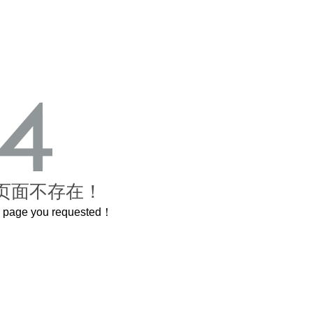
页面不存在！
he page you requested！
曲奇届的“爱马仕”把你的爱封在罐子里送给TA