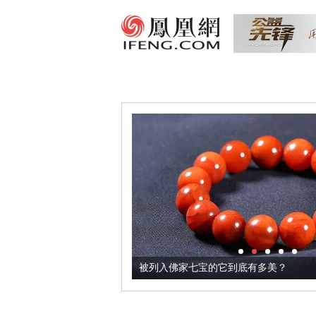
把它加到了牛轧糖里
被列入佛家七宝的它到底有多美？