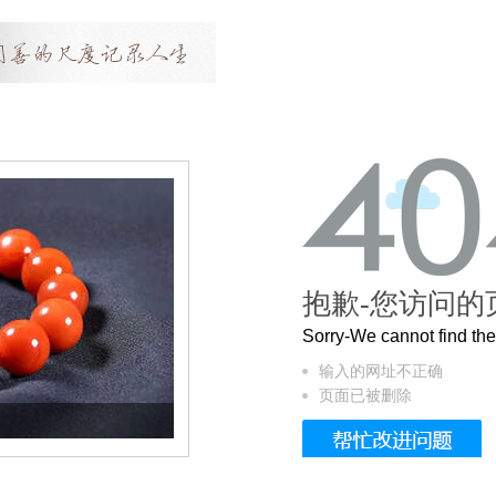
抱歉-您访问的
Sorry-We cannot find t
输入的网址不正确
页面已被删除
这个3.2米的长卷，还原了600岁的紫禁城