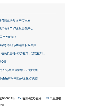
趣与澳直接对话 中方回应
购TikTok 这是我干...
上国产发动机！
致敬恩师 暗示将结束职业生涯
校长反击打掉其3颗牙，双双被刑...
是交换
长”苏贞昌被泼水，22秒完成...
桑顿访问中国多地 意义“类似...
证030609号
视频
·
纪实
·
直播
凤凰卫视
ved.