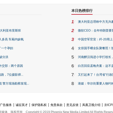
本日热榜排行
1
澳大利亚总理称中方无兴
2
澳大利亚布里斯班
微软CEO：去年特朗普要我们收
3
人多高 车厢内缺氧
中国空军官宣：歼-20用
4
了一个孕妇
女排国手晒全队聚餐照！
5
破分洪
河南醉汉闯进小学打校长，
6
外交部：两个原因
白宫回应孟晚舟案：这不
7
路，7位摄影师...
又打起来了！台湾省“行政院
8
警方现场勘察发现...
港媒：华尔街重要人物约翰·
广告服务
诚征英才
保护隐私权
免责条款
意见反馈
凤凰卫视介绍
京ICP
新媒体
版权所有
Copyright © 2019 Phoenix New Media Limited All Rights Reser