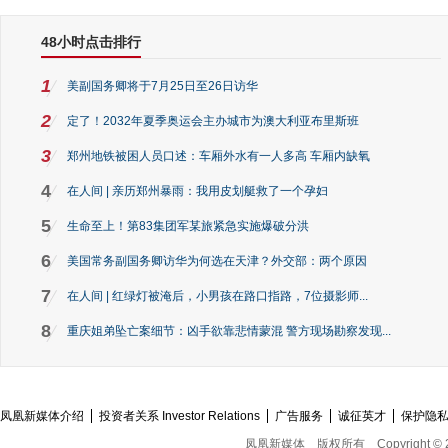
48小时点击排行
1
美副国务卿将于7月25日至26日访华
2
定了！2032年夏季奥运会主办城市为澳大利亚布里斯班
3
郑州地铁被困人员口述：车厢外水有一人多高 车厢内缺氧
4
在人间 | 亲历郑州暴雨：我用皮划艇救了一个孕妇
5
生命至上！第83集团军某旅紧急实施爆破分洪
6
美国常务副国务卿访华为何选在天津？外交部：两个原因
7
在人间 | 红绿灯被淹后，小男孩在路口指路，7位摄影师...
8
重庆姐弟坠亡案细节：凶手欲靠悲情蒙混 警方现场勘察发现...
凤凰新媒体介绍
投资者关系 Investor Relations
广告服务
诚征英才
保护隐
凤凰新媒体
版权所有
Copyright © 