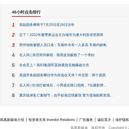
48小时点击排行
1
美副国务卿将于7月25日至26日访华
2
定了！2032年夏季奥运会主办城市为澳大利亚布里斯班
3
郑州地铁被困人员口述：车厢外水有一人多高 车厢内缺氧
4
在人间 | 亲历郑州暴雨：我用皮划艇救了一个孕妇
5
生命至上！第83集团军某旅紧急实施爆破分洪
6
美国常务副国务卿访华为何选在天津？外交部：两个原因
7
在人间 | 红绿灯被淹后，小男孩在路口指路，7位摄影师...
8
重庆姐弟坠亡案细节：凶手欲靠悲情蒙混 警方现场勘察发现...
凤凰新媒体介绍
投资者关系 Investor Relations
广告服务
诚征英才
保护隐
凤凰新媒体
版权所有
Copyright © 