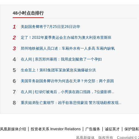
48小时点击排行
1
美副国务卿将于7月25日至26日访华
2
定了！2032年夏季奥运会主办城市为澳大利亚布里斯班
3
郑州地铁被困人员口述：车厢外水有一人多高 车厢内缺氧
4
在人间 | 亲历郑州暴雨：我用皮划艇救了一个孕妇
5
生命至上！第83集团军某旅紧急实施爆破分洪
6
美国常务副国务卿访华为何选在天津？外交部：两个原因
7
在人间 | 红绿灯被淹后，小男孩在路口指路，7位摄影师...
8
重庆姐弟坠亡案细节：凶手欲靠悲情蒙混 警方现场勘察发现...
凤凰新媒体介绍
投资者关系 Investor Relations
广告服务
诚征英才
保护隐
凤凰新媒体
版权所有
Copyright © 