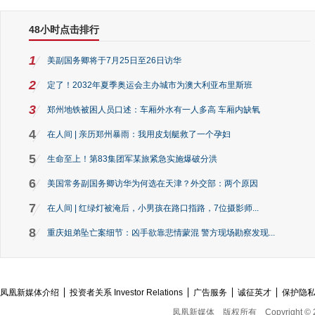
48小时点击排行
1
美副国务卿将于7月25日至26日访华
2
定了！2032年夏季奥运会主办城市为澳大利亚布里斯班
3
郑州地铁被困人员口述：车厢外水有一人多高 车厢内缺氧
4
在人间 | 亲历郑州暴雨：我用皮划艇救了一个孕妇
5
生命至上！第83集团军某旅紧急实施爆破分洪
6
美国常务副国务卿访华为何选在天津？外交部：两个原因
7
在人间 | 红绿灯被淹后，小男孩在路口指路，7位摄影师...
8
重庆姐弟坠亡案细节：凶手欲靠悲情蒙混 警方现场勘察发现...
凤凰新媒体介绍
投资者关系 Investor Relations
广告服务
诚征英才
保护隐
凤凰新媒体
版权所有
Copyright © 