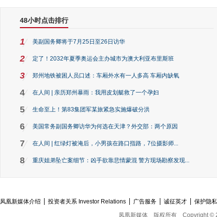
48小时点击排行
1
美副国务卿将于7月25日至26日访华
2
定了！2032年夏季奥运会主办城市为澳大利亚布里斯班
3
郑州地铁被困人员口述：车厢外水有一人多高 车厢内缺氧
4
在人间 | 亲历郑州暴雨：我用皮划艇救了一个孕妇
5
生命至上！第83集团军某旅紧急实施爆破分洪
6
美国常务副国务卿访华为何选在天津？外交部：两个原因
7
在人间 | 红绿灯被淹后，小男孩在路口指路，7位摄影师...
8
重庆姐弟坠亡案细节：凶手欲靠悲情蒙混 警方现场勘察发现...
凤凰新媒体介绍
投资者关系 Investor Relations
广告服务
诚征英才
保护隐
凤凰新媒体
版权所有
Copyright © 