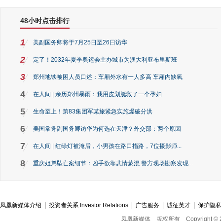
48小时点击排行
1
美副国务卿将于7月25日至26日访华
2
定了！2032年夏季奥运会主办城市为澳大利亚布里斯班
3
郑州地铁被困人员口述：车厢外水有一人多高 车厢内缺氧
4
在人间 | 亲历郑州暴雨：我用皮划艇救了一个孕妇
5
生命至上！第83集团军某旅紧急实施爆破分洪
6
美国常务副国务卿访华为何选在天津？外交部：两个原因
7
在人间 | 红绿灯被淹后，小男孩在路口指路，7位摄影师...
8
重庆姐弟坠亡案细节：凶手欲靠悲情蒙混 警方现场勘察发现...
凤凰新媒体介绍
投资者关系 Investor Relations
广告服务
诚征英才
保护隐
凤凰新媒体
版权所有
Copyright © 