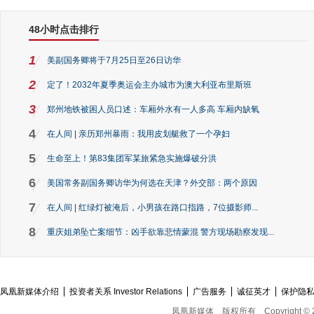
48小时点击排行
1
美副国务卿将于7月25日至26日访华
2
定了！2032年夏季奥运会主办城市为澳大利亚布里斯班
3
郑州地铁被困人员口述：车厢外水有一人多高 车厢内缺氧
4
在人间 | 亲历郑州暴雨：我用皮划艇救了一个孕妇
5
生命至上！第83集团军某旅紧急实施爆破分洪
6
美国常务副国务卿访华为何选在天津？外交部：两个原因
7
在人间 | 红绿灯被淹后，小男孩在路口指路，7位摄影师...
8
重庆姐弟坠亡案细节：凶手欲靠悲情蒙混 警方现场勘察发现...
凤凰新媒体介绍
投资者关系 Investor Relations
广告服务
诚征英才
保护隐
凤凰新媒体
版权所有
Copyright © 