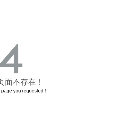
页面不存在！
he page you requested！
这个3.2米的长卷，还原了600岁的紫禁城