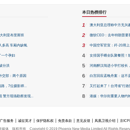
本日热榜排行
1
澳大利亚总理称中方无兴
2
澳大利亚布里斯班
微软CEO：去年特朗普要我们收
3
人多高 车厢内缺氧
中国空军官宣：歼-20用
4
了一个孕妇
女排国手晒全队聚餐照！
5
破分洪
河南醉汉闯进小学打校长，
6
外交部：两个原因
白宫回应孟晚舟案：这不
7
路，7位摄影师...
又打起来了！台湾省“行政院
8
警方现场勘察发现...
港媒：华尔街重要人物约翰·
广告服务
诚征英才
保护隐私权
免责条款
意见反馈
凤凰卫视介绍
京ICP
新媒体
版权所有
Copyright © 2019 Phoenix New Media Limited All Rights Reser