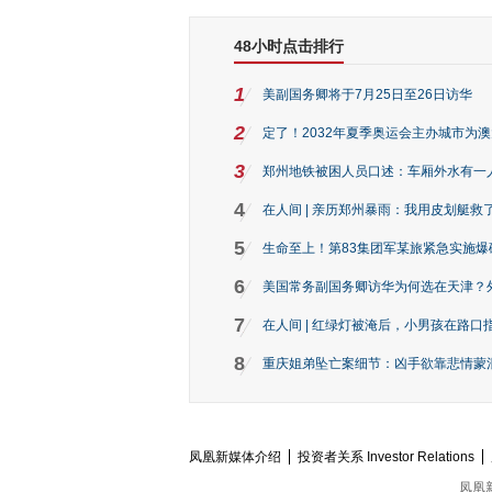
48小时点击排行
1
美副国务卿将于7月25日至26日访华
2
定了！2032年夏季奥运会主办城市为
3
郑州地铁被困人员口述：车厢外水有一
4
在人间 | 亲历郑州暴雨：我用皮划艇救
5
生命至上！第83集团军某旅紧急实施爆
6
美国常务副国务卿访华为何选在天津？
7
在人间 | 红绿灯被淹后，小男孩在路口指
8
重庆姐弟坠亡案细节：凶手欲靠悲情蒙混 
凤凰新媒体介绍
投资者关系 Investor Relations
凤凰