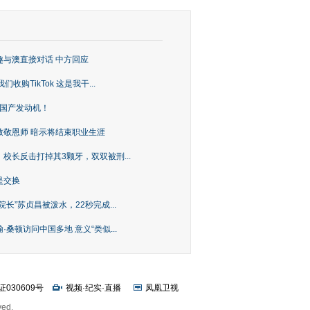
趣与澳直接对话 中方回应
购TikTok 这是我干...
上国产发动机！
致敬恩师 暗示将结束职业生涯
校长反击打掉其3颗牙，双双被刑...
是交换
长”苏贞昌被泼水，22秒完成...
桑顿访问中国多地 意义“类似...
证030609号
视频
·
纪实
·
直播
凤凰卫视
ved.